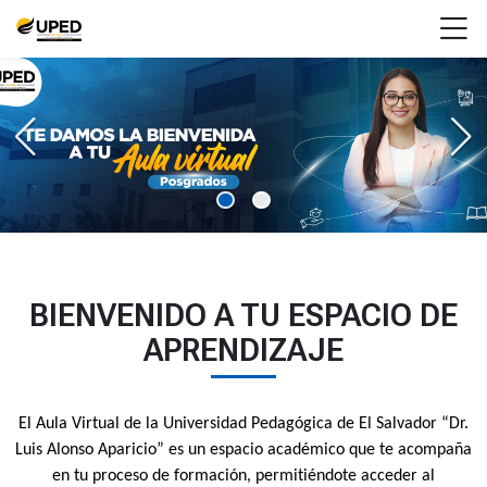
Skip to navigation
Skip to login form
Salta al contenido principal
Skip to accessibility options
Skip to footer
Skip accessibility options
M
Página Principal
BIENVENIDO A TU ESPACIO DE
APRENDIZAJE
El Aula Virtual de la Universidad Pedagógica de El Salvador “Dr.
Luis Alonso Aparicio” es un espacio académico que te acompaña
en tu proceso de formación, permitiéndote acceder al